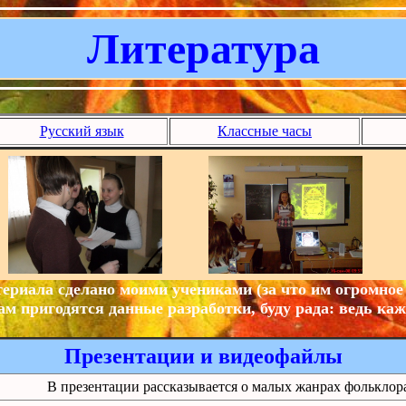
Литература
Русский язык
Классные часы
ериала сделано моими учениками (за что им огромное 
ам пригодятся данные разработки, буду рада: ведь ка
Презентации и видеофайлы
В презентации рассказывается о малых жанрах фольклор