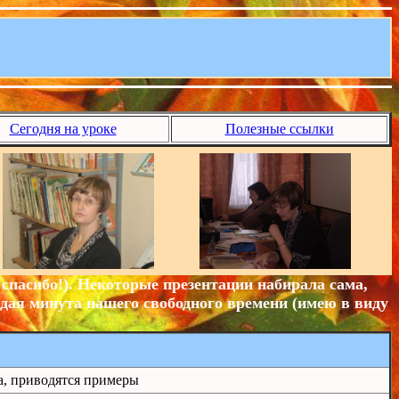
Сегодня на уроке
Полезные ссылки
спасибо!). Некоторые презентации набирала сама,
ждая минута нашего свободного времени (имею в виду
а, приводятся примеры