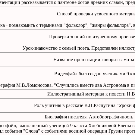
езентации рассказывается о пантеоне богов древних славян, пр
Способ проверки усвоенного матери
ка - познакомить с терминами "фольклор", "жанры фольклора",
Проверка знаний по изученному произв
Урок-знакомство с семьей поэта. Представлен иллюс
Название презентации говорит само за
Видеофайл был создан учениками 9 кл
графия М.В.Ломоносова. "Случились вместе два Астронома в пир
Иллюстративный материал к повести Н.В
Роль учителя в рассказе В.П.Распутина "Уроки 
Биография писателя. Автобиографичность р
деофайл, выполненный ученицей 9 класса Хлебниковой Елены в к
л события "Слова" с событиями военной операции Грузии проти