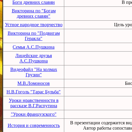
Боги древних славян
В пр
Викторина по "Богам
древних славян"
Устное народное творчество
Цель уро
Викторина по "Подвигам
Геракла"
Семья А.С.Пушкина
Лицейские друзья
А.С.Пушкина
Видеофайл "На холмах
Грузии"
М.В.Ломоносов
Био
Н.В.Гоголь "Тарас Бульба"
Уроки нравственности в
рассказе В.Г.Распутина
"Уроки французского"
В презентации содержится ви
История и современность
Автор работы сопостави