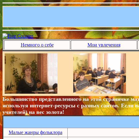
Немного о себе
Мои увлечения
Большинство представленного на этой страничке мат
используя интернет-ресурсы с разных сайтов. Если в
учителей) на вес золота!
Малые жанры фольклора