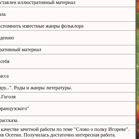
едставлен иллюстративный материал
ала
 вспомнить известные жанры фольклора
едению
тративный материал
 себя
асса
у...". Роды и жанры литературы.
.Гоголя
французского"
ассказа.
ачестве зачетной работы по теме "Слово о полку Игореве".
в Осетии. Получилась достаточно интересная работа.